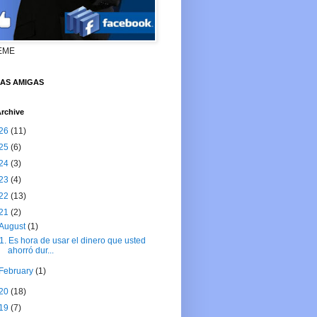
EME
NAS AMIGAS
rchive
26
(11)
25
(6)
24
(3)
23
(4)
22
(13)
21
(2)
August
(1)
1. Es hora de usar el dinero que usted
ahorró dur...
February
(1)
20
(18)
19
(7)