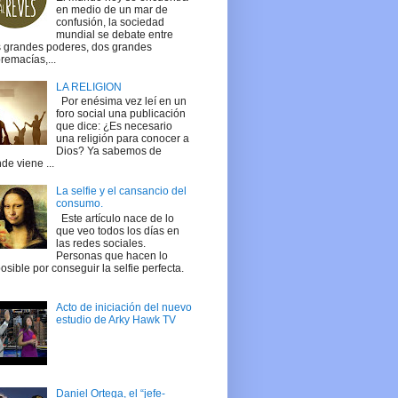
en medio de un mar de
confusión, la sociedad
mundial se debate entre
 grandes poderes, dos grandes
remacías,...
LA RELIGION
Por enésima vez leí en un
foro social una publicación
que dice: ¿Es necesario
una religión para conocer a
Dios? Ya sabemos de
de viene ...
La selfie y el cansancio del
consumo.
Este artículo nace de lo
que veo todos los días en
las redes sociales.
Personas que hacen lo
osible por conseguir la selfie perfecta.
Acto de iniciación del nuevo
estudio de Arky Hawk TV
Daniel Ortega, el “jefe-