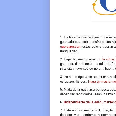
1. Es hora de usar el dinero que uste
guardarlo para que lo disfruten los h
que parescan
, estas solo le traeran
tranquilidad.
2. Deje de preocuparse con
la situac
gastar su dinero en usted mismo. Pro
infancia y juventud como una buena e
3. Ya no es época de sostener a nadi
esfuerzos físicos.
Haga gimnasia mod
5. Nada de angustiarse por poca cos
deben ser recordados, sean los malo
6.
Independiente de la edad, manteng
7. Esté en todo momento limpio, tome
dentista, y use perfumes y cremas c