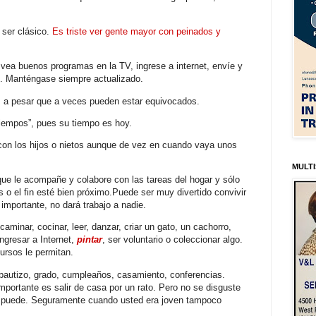
 ser clásico.
Es triste ver gente mayor con peinados y
o, vea buenos programas en la TV, ingrese a internet, envíe y
s. Manténgase siempre actualizado.
es a pesar que a veces pueden estar equivocados.
tiempos”, pues su tiempo es hoy.
r con los hijos o nietos aunque de vez en cuando vaya unos
MULTI
ue le acompañe y colabore con las tareas del hogar y sólo
o el fin esté bien próximo.Puede ser muy divertido convivir
importante, no dará trabajo a nadie.
aminar, cocinar, leer, danzar, criar un gato, un cachorro,
ingresar a Internet,
pintar
, ser voluntario o coleccionar algo.
ursos le permitan.
 bautizo, grado, cumpleaños, casamiento, conferencias.
mportante es salir de casa por un rato. Pero no se disguste
se puede. Seguramente cuando usted era joven tampoco