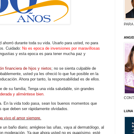
PARA
ANGE
d ahorró durante toda su vida. Usarlo para usted, no para
ijos. Cuidado:
No es epoca de inversiones por maravillosas
 angustias y esta epoca es para tener mucha paz y
ión financiera de hijos y nietos
; no se sienta culpable de
bablemente, usted ya les ofreció lo que fue posible en la
ducación. Ahora por tanto, la responsabilidad es de ellos.
e de su familia; Tenga una vida saludable, sin grandes
erada y aliméntese bien.
CONT
a. En la vida todo pasa, sean los buenos momentos que
s que deben ser rápidamente olvidados.
LUNA
a vivo el amor siempre.
 un baño diario; arréglese las uñas, vaya al dermatólogo, al
on moderación. Ya que ahora usted no es guapísimo, esté