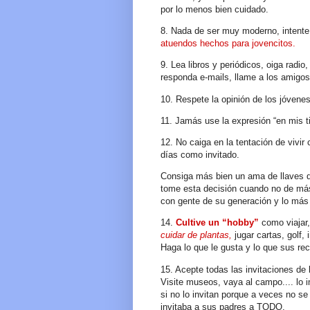
por lo menos bien cuidado.
8. Nada de ser muy moderno, intente
atuendos hechos para jovencitos.
9. Lea libros y periódicos, oiga radi
responda e-mails, llame a los amigo
10. Respete la opinión de los jóven
11. Jamás use la expresión “en mis 
12. No caiga en la tentación de vivi
días como invitado.
Consiga más bien un ama de llaves q
tome esta decisión cuando no de más 
con gente de su generación y lo más 
14.
Cultive un “hobby”
como viajar,c
cuidar de plantas,
jugar cartas, golf, 
Haga lo que le gusta y lo que sus rec
15. Acepte todas las invitaciones de
Visite museos, vaya al campo.... lo i
si no lo invitan porque a veces no 
invitaba a sus padres a TODO.