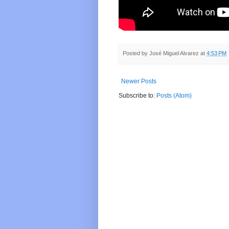
Posted by
José Miguel Alvarez
at
4:53 PM
Newer Posts
Subscribe to:
Posts (Atom)