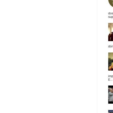
dos
sup
dón
imp
E...