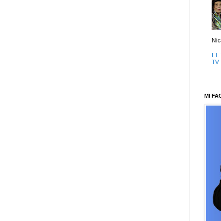
Nic
EL 
TV
MI F