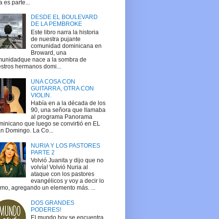
a es parte...
DESDE EL BOULEVARD
DE LA PEMBROKE
Este libro narra la historia
de nuestra pujante
comunidad dominicana en
Broward, una
unidadque nace a la sombra de
stros hermanos domi...
UNA COSA CON
GUITARRA, OTRA CON
VIOLIN.
Había en a la década de los
90, una señora que llamaba
al programa Panorama
inicano que luego se convirtió en EL
n Domingo. La Co...
NURIA Y LOS PASTORES
PARTE 2
Volvió Juanita y dijo que no
volvía! Volvió Nuria al
ataque con los pastores
evangélicos y voy a decir lo
mo, agregando un elemento más. ...
DOS GRANDES
PODERES!
El mundo hoy se encuentra