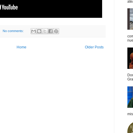
ate
No comments:
com
nue
Home
Older Posts
Dom
Gra
mis