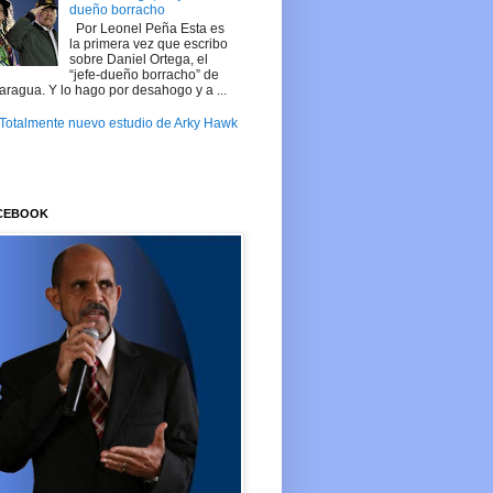
dueño borracho
Por Leonel Peña Esta es
la primera vez que escribo
sobre Daniel Ortega, el
“jefe-dueño borracho” de
aragua. Y lo hago por desahogo y a ...
Totalmente nuevo estudio de Arky Hawk
ACEBOOK