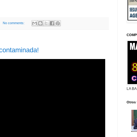
No comments:
COMP
contaminada!
LA BA
Otros 