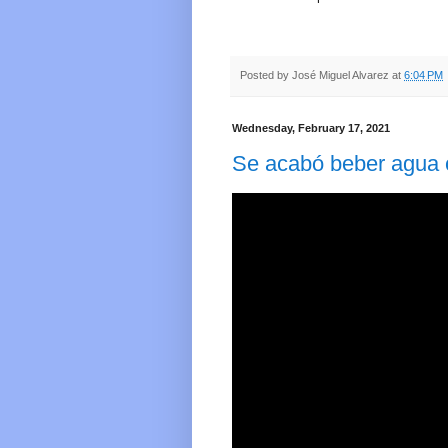
Posted by
José Miguel Alvarez
at
6:04 PM
Wednesday, February 17, 2021
Se acabó beber agua 