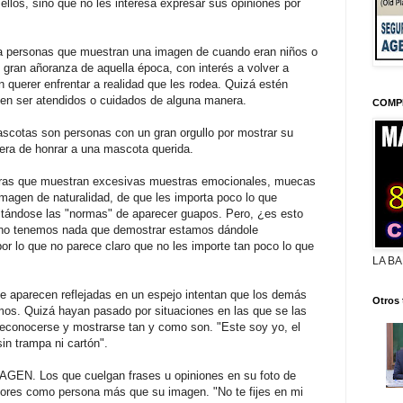
ellos, sino que no les interesa expresar sus opiniones por
rsonas que muestran una imagen de cuando eran niños o
gran añoranza de aquella época, con interés a volver a
n querer enfrentar a realidad que les rodea. Quizá estén
en ser atendidos o cuidados de alguna manera.
COMP
otas son personas con un gran orgullo por mostrar su
era de honrar a una mascota querida.
s que muestran excesivas muestras emocionales, muecas
imagen de naturalidad, de que les importa poco lo que
saltándose las "normas" de aparecer guapos. Pero, ¿es esto
e no tenemos nada que demostrar estamos dándole
or lo que no parece claro que no les importe tan poco lo que
LA BA
parecen reflejadas en un espejo intentan que los demás
Otros 
mos. Quizá hayan pasado por situaciones en las que se las
reconocerse y mostrarse tan y como son. "Este soy yo, el
in trampa ni cartón".
. Los que cuelgan frases u opiniones en su foto de
alores como persona más que su imagen. "No te fijes en mi