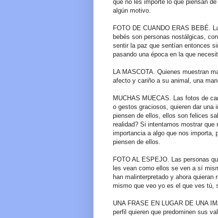
que no les importe lo que piensan de 
algún motivo.
FOTO DE CUANDO ERAS BEBÉ. La pe
bebés son personas nostálgicas, con 
sentir la paz que sentían entonces si
pasando una época en la que necesit
LA MASCOTA. Quienes muestran masc
afecto y cariño a su animal, una man
MUCHAS MUECAS. Las fotos de cara
o gestos graciosos, quieren dar una 
piensen de ellos, ellos son felices 
realidad? Si intentamos mostrar qu
importancia a algo que nos importa, p
piensen de ellos.
FOTO AL ESPEJO. Las personas que a
les vean como ellos se ven a sí mis
han malinterpretado y ahora quieran 
mismo que veo yo es el que ves tú, s
UNA FRASE EN LUGAR DE UNA IMAGEN
perfil quieren que predominen sus v