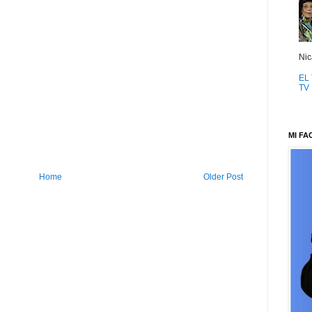
Nic
EL 
TV
MI F
Home
Older Post