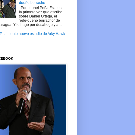
dueño borracho
Por Leonel Peña Esta es
la primera vez que escribo
sobre Daniel Ortega, el
“jefe-dueño borracho” de
aragua. Y lo hago por desahogo y a ...
Totalmente nuevo estudio de Arky Hawk
ACEBOOK