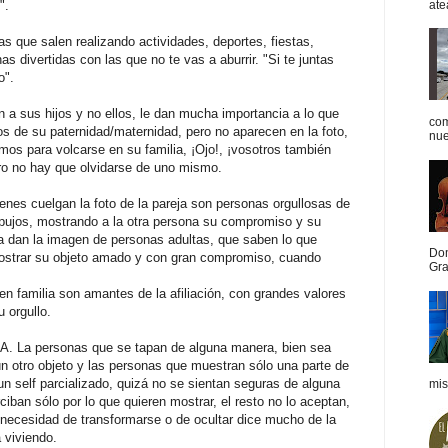
ate
".
ue salen realizando actividades, deportes, fiestas,
s divertidas con las que no te vas a aburrir. "Si te juntas
o".
 sus hijos y no ellos, le dan mucha importancia a lo que
com
os de su paternidad/maternidad, pero no aparecen en la foto,
nue
mos para volcarse en su familia, ¡Ojo!, ¡vosotros también
ero no hay que olvidarse de uno mismo.
 cuelgan la foto de la pareja son personas orgullosas de
apujos, mostrando a la otra persona su compromiso y su
a dan la imagen de personas adultas, que saben lo que
Dom
ostrar su objeto amado y con gran compromiso, cuando
Gra
 familia son amantes de la afiliación, con grandes valores
 orgullo.
 personas que se tapan de alguna manera, bien sea
n otro objeto y las personas que muestran sólo una parte de
 un self parcializado, quizá no se sientan seguras de alguna
mis
ciban sólo por lo que quieren mostrar, el resto no lo aceptan,
necesidad de transformarse o de ocultar dice mucho de la
 viviendo.