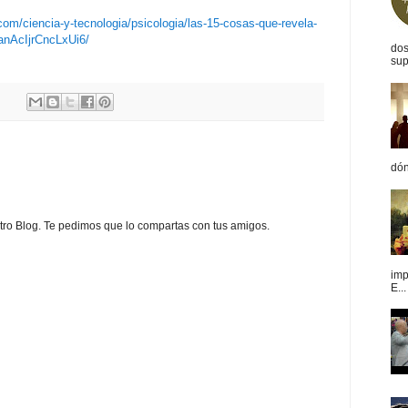
.com/ciencia-y-tecnologia/psicologia/las-15-cosas-que-revela-
9anAcIjrCncLxUi6/
dos
sup
dón
estro Blog. Te pedimos que lo compartas con tus amigos.
imp
E...