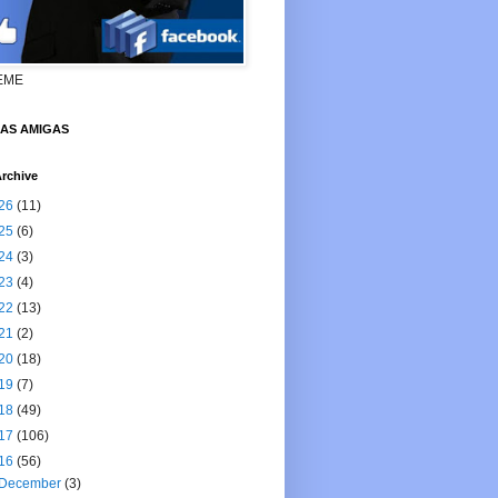
EME
NAS AMIGAS
rchive
26
(11)
25
(6)
24
(3)
23
(4)
22
(13)
21
(2)
20
(18)
19
(7)
18
(49)
17
(106)
16
(56)
December
(3)