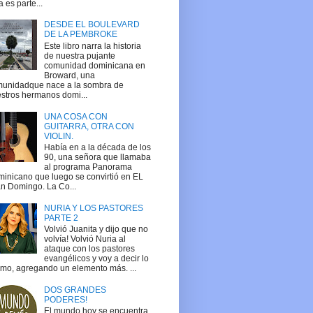
a es parte...
DESDE EL BOULEVARD
DE LA PEMBROKE
Este libro narra la historia
de nuestra pujante
comunidad dominicana en
Broward, una
unidadque nace a la sombra de
stros hermanos domi...
UNA COSA CON
GUITARRA, OTRA CON
VIOLIN.
Había en a la década de los
90, una señora que llamaba
al programa Panorama
inicano que luego se convirtió en EL
n Domingo. La Co...
NURIA Y LOS PASTORES
PARTE 2
Volvió Juanita y dijo que no
volvía! Volvió Nuria al
ataque con los pastores
evangélicos y voy a decir lo
mo, agregando un elemento más. ...
DOS GRANDES
PODERES!
El mundo hoy se encuentra