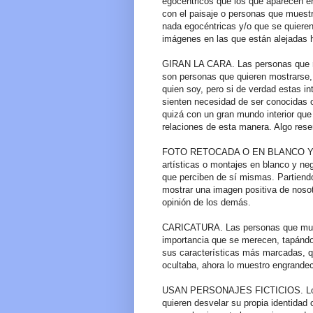
egocéntricos que los que aparecen e
con el paisaje o personas que muestr
nada egocéntricas y/o que se quieren 
imágenes en las que están alejadas h
GIRAN LA CARA. Las personas que mue
son personas que quieren mostrarse,
quien soy, pero si de verdad estas in
sienten necesidad de ser conocidas o
quizá con un gran mundo interior que 
relaciones de esta manera. Algo rese
FOTO RETOCADA O EN BLANCO Y NEG
artísticas o montajes en blanco y neg
que perciben de sí mismas. Partiend
mostrar una imagen positiva de nosot
opinión de los demás.
CARICATURA. Las personas que muest
importancia que se merecen, tapándo
sus características más marcadas, qu
ocultaba, ahora lo muestro engrand
USAN PERSONAJES FICTICIOS. Los qu
quieren desvelar su propia identidad o