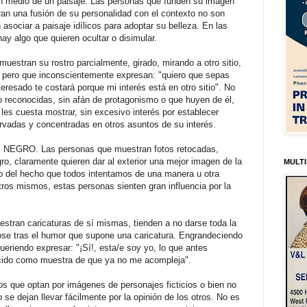
n medio de un paisaje. Las personas que funden su imagen
an una fusión de su personalidad con el contexto no son
asociar a paisaje idílicos para adoptar su belleza. En las
ay algo que quieren ocultar o disimular.
stran su rostro parcialmente, girado, mirando a otro sitio,
 pero que inconscientemente expresan: "quiero que sepas
teresado te costará porque mi interés está en otro sitio". No
 reconocidas, sin afán de protagonismo o que huyen de él,
les cuesta mostrar, sin excesivo interés por establecer
rvadas y concentradas en otros asuntos de su interés.
RO. Las personas que muestran fotos retocadas,
ro, claramente quieren dar al exterior una mejor imagen de la
MULTI
o del hecho que todos intentamos de una manera u otra
ros mismos, estas personas sienten gran influencia por la
ran caricaturas de sí mismas, tienden a no darse toda la
se tras el humor que supone una caricatura. Engrandeciendo
eriendo expresar: "¡Sí!, esta/e soy yo, lo que antes
ecido como muestra de que ya no me acompleja".
e optan por imágenes de personajes ficticios o bien no
 se dejan llevar fácilmente por la opinión de los otros. No es