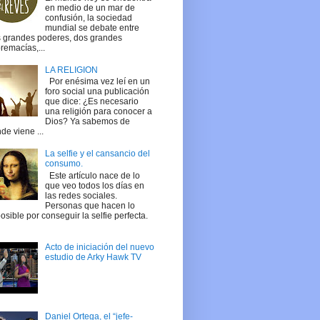
en medio de un mar de
confusión, la sociedad
mundial se debate entre
 grandes poderes, dos grandes
remacías,...
LA RELIGION
Por enésima vez leí en un
foro social una publicación
que dice: ¿Es necesario
una religión para conocer a
Dios? Ya sabemos de
de viene ...
La selfie y el cansancio del
consumo.
Este artículo nace de lo
que veo todos los días en
las redes sociales.
Personas que hacen lo
osible por conseguir la selfie perfecta.
Acto de iniciación del nuevo
estudio de Arky Hawk TV
Daniel Ortega, el “jefe-