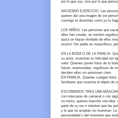
por lo que soy, sino por lo que pienso
HACIENDO EJERCICIO. Las personas q
quieren dar una imagen de ser persona
conmigo te divertirás como yo lo hag
LOS NIÑOS. Las personas que sacan a
ellos han creado, se sienten orgullos
quizá se hayan olvidado de ellos mis
existís! Ser padre es maravilloso, p
EN LA BODA O DE LA PAREJA. Quienes
su amor, muestran su felicidad sin t
valor. Quienes ponen fotos de tu bod
hacen, enamoradas, orgullosas de m
deciden ellos sin presiones claro.
EN FAMILIA. Quienes cuelgan fotos en
familiares que muestra el objeto de su
ESCONDIDOS TRAS UNA MÁSCARA. La
con máscaras de carnaval o con algú
su rostro, quieren trasmitir una idea:
parte de su ser e intenten que las per
y lo que no aceptan no muestran. La 
personalidad o del momento que está