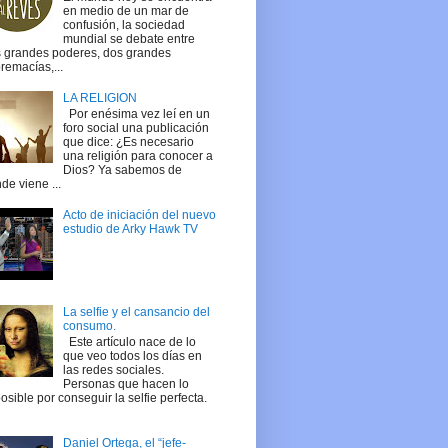
en medio de un mar de
confusión, la sociedad
mundial se debate entre
 grandes poderes, dos grandes
remacías,...
LA RELIGION
Por enésima vez leí en un
foro social una publicación
que dice: ¿Es necesario
una religión para conocer a
Dios? Ya sabemos de
de viene ...
Acto de iniciación del nuevo
estudio de Arky Hawk TV
La selfie y el cansancio del
consumo.
Este artículo nace de lo
que veo todos los días en
las redes sociales.
Personas que hacen lo
osible por conseguir la selfie perfecta.
Daniel Ortega, el “jefe-