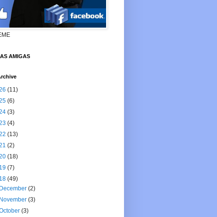
EME
NAS AMIGAS
rchive
26
(11)
25
(6)
24
(3)
23
(4)
22
(13)
21
(2)
20
(18)
19
(7)
18
(49)
December
(2)
November
(3)
October
(3)