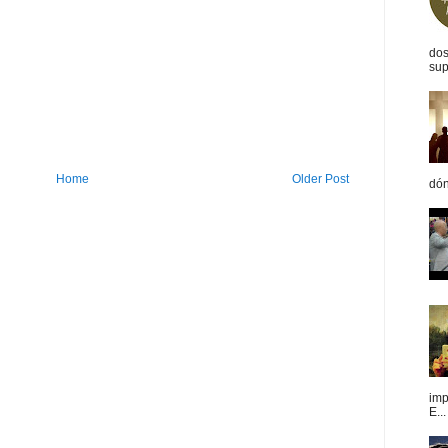
dos
sup
Home
Older Post
dón
imp
E...