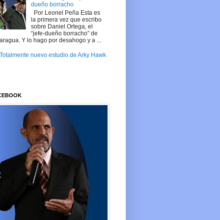
dueño borracho
Por Leonel Peña Esta es
la primera vez que escribo
sobre Daniel Ortega, el
“jefe-dueño borracho” de
aragua. Y lo hago por desahogo y a ...
Totalmente nuevo estudio de Arky Hawk
ACEBOOK