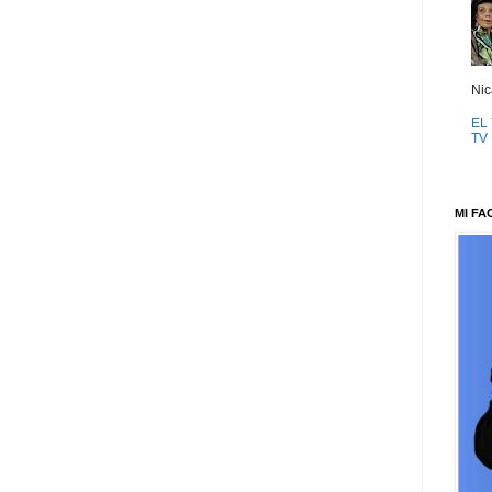
Nic
EL 
TV
MI F