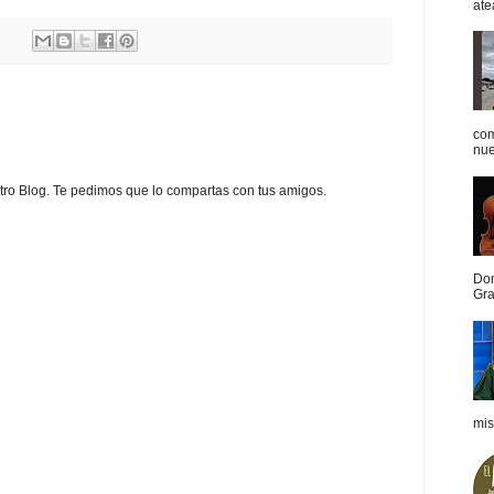
ate
com
nue
estro Blog. Te pedimos que lo compartas con tus amigos.
Dom
Gra
mis