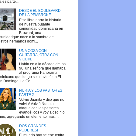
a es parte...
DESDE EL BOULEVARD
DE LA PEMBROKE
Este libro narra la historia
de nuestra pujante
comunidad dominicana en
Broward, una
unidadque nace a la sombra de
stros hermanos domi...
UNA COSA CON
GUITARRA, OTRA CON
VIOLIN.
Había en a la década de los
90, una señora que llamaba
al programa Panorama
inicano que luego se convirtió en EL
n Domingo. La Co...
NURIA Y LOS PASTORES
PARTE 2
Volvió Juanita y dijo que no
volvía! Volvió Nuria al
ataque con los pastores
evangélicos y voy a decir lo
mo, agregando un elemento más. ...
DOS GRANDES
PODERES!
El mundo hoy se encuentra